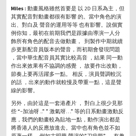
Miles :
動畫風格雖然首要是 以 2D 日系為主，但
其實配音對動畫都很有影響 的。當中角色的演
出、對白及 聲音的運用等等 也有影響。說個實
例你知，最初在前期我們是跟據由導演一人分
飾所有角色的配音去做動畫， 到製作中期就續
步更新配音員版本的聲音，而初期會發現問題
，當中華生配音員其實比較高音 ，結果 同一動
作出來效果有不協調的感覺 ， 故要作出改動，
節奏上要再活躍多一點。 相反，演員聲調較沉
的話 ，出來的動作就較慢及帶重一點，這是聲
線的影響。
另外，由於這是一套港產片 ， 對白上很少見那
些 “~加油呀 ..” ” 激氣呀…” 等的日系動畫激動反
應，我們的動畫較為貼地一點，動作演出都是
將香港人的反應放進去。當中也有角色並不如
原著一樣 ，例如古明華 聲演的”刀疤熊” ， 有趣