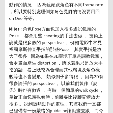
動作的情況 ，因為鏡頭跟角色有不同frame rate
，所以要特別處理例如角色見腳的情況要用回
on One 等等。
Miles :
角色Pose方面也加入很多遷試鏡頭的
Pose ，都會用些 cheating的手法去做 ， 技術上
說就是很多假的 perspective ， 例如電影中常見
福爾摩斯伸直手指的那些Pose ，其實手指是放
大了很多 ! 因為如果在3D環境下單是調教鏡頭，
會令畫面產生 distortion ，所以若果只是放大手
指的話，看上既較為合理而其他環境及角色樣
貌等也不會變形。 類似例子多得很 ， 因為2D有
很多誇張的 perspective ， 以前我們製作《麥
兜》時也有做過 ， 有時一個簡單的walk cycle ，
當從正面鏡頭觀看時，前腳要比後腳實體放大
很多 。說到這類動作的處理，其實我們一直都
已經備有一份嚴格的guideline讓動畫去跟，而今