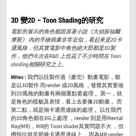
3D 變2D – Toon Shading的研究
電影所展示的角色都跟原著小說《大偵探福爾
摩斯》 內的手繪插畫非常近似，看起來是2D卡
通風格，但其實電影中角色絕大部都是3D製
作，他們今次在R&D 上也花了不少時間在 Toon
shading相關研究之上。
Miles :
我們以往製作過《麥兜》動畫電影，都
是以3D製作 而render 成2D風格 ，發覺其實要做
到2D風格的動畫有兩個重點要處理 。第一，就
是角色的樣貌及表情，看上去要像2D動畫 。而
第二點，就是個卡通黑邊線的處理 。以住我們
的3D角色都在XSI上處理 ，render 則是用Mental
Ray(MR)，MR的 Toon shader其實問題不大 ，但
樽頸位就是那條卡通黑邊線上 ，因為MR render