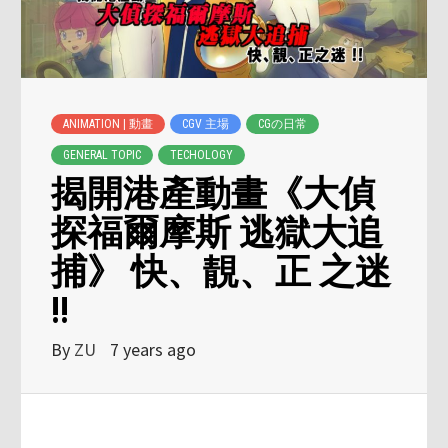
ANIMATION | 動畫
CGV 主場
CGの日常
GENERAL TOPIC
TECHOLOGY
揭開港產動畫《大偵
探福爾摩斯 逃獄大追
捕》 快、靚、正 之迷
!!
By
ZU
7 years ago