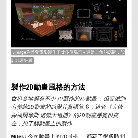
Simage為整套電影製作了廿多個場景 – 這是主角的房間，設
計非常細緻
製作2D動畫風格的方法
世界各地都有不少 3D製作的2D動畫 ，但要做到
有傳統2D動畫的感覺其實唔算多，這套《大偵
探福爾摩斯 逃獄大追捕》的2D動畫感覺很實
在，想了解動畫上的製作..
Miles :
今次動畫上的2D風格 ， 都花了很多時間