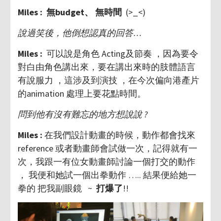
Miles : 無budget、 無時間
(>_<)
說過笑後，他倒想認真的回答…
Miles :
可以說是角色 Acting及節奏 ，因為要令
對白由角色講出來，要在講出來時的肢體語言
有說服力 ，這涉及到演技 ，在今次偏向港產片
的animation 處理上要花點時間。
問到他有沒有難忘的地方想說說 ?
Miles :
在我們設計動畫的時候，動作都會找來
reference 或者動畫師會試做一次，記得就有一
次，我跟一有位女動畫師討論一個打交的動作
， 我便和她試一個出拳動作 ….. 結果便給她一
拳的 把我副眼鏡 ~
打爆了
!!