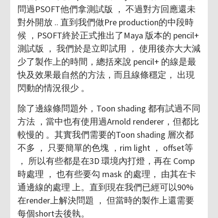
問過PSOFT他們拿測試版 ， 不過對方回應還未
對外開放 .. 直到我們做Pre production的中段時
候 ，PSOFT終於正式推出了Maya 版本的 pencil+
測試版 ， 我們於是立即試用 ， 使用後亦大大減
少了製作上的時間，總括來說 pencil+ 的線是最
快及效果最自然的方法，而且線條穩定， 出現
閃動的情況很少 。
除了邊線條問題外，Toon shading 都有試過不同
方法 ，當中也有使用過Arnold renderer，但都比
較慢的 。其實我們需要的Toon shading 層次都
不多 ， 只要簡單的色塊 ，rim light ， offset等
， 所以有些都是在3D 環境內打燈，再在 Comp
時處理 ， 也有些要勾 mask 的處理， 由其在卡
通邊線的處理 上。直到現在我們已經可以90%
在render上解決問題 ， 但當時的製作上還需要
每個short去後執。