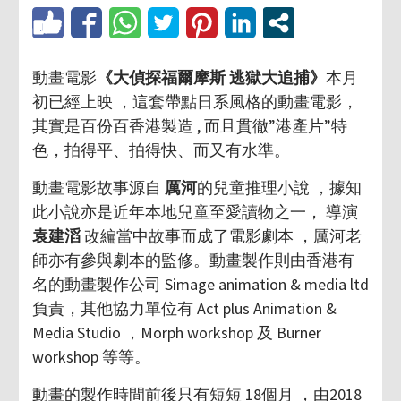
動畫電影
《大偵探福爾摩斯 逃獄大追捕》
本月
初已經上映 ，這套帶點日系風格的動畫電影，
其實是百份百香港製造 , 而且貫徹”港產片”特
色，拍得平、拍得快、而又有水準。
動畫電影故事源自
厲河
的兒童推理小說 ，據知
此小說亦是近年本地兒童至愛讀物之一， 導演
袁建滔
改編當中故事而成了電影劇本 ，厲河老
師亦有參與劇本的監修。動畫製作則由香港有
名的動畫製作公司 Simage animation & media ltd
負責，其他協力單位有 Act plus Animation &
Media Studio ，Morph workshop 及 Burner
workshop 等等。
動畫的製作時間前後只有短短 18個月 ，由2018