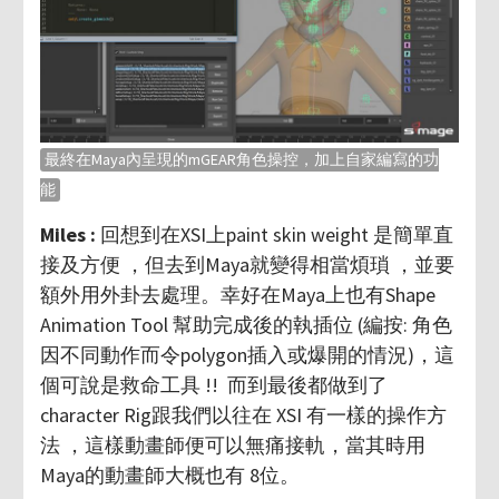
最終在Maya內呈現的mGEAR角色操控，加上自家編寫的功
能
Miles :
回想到在XSI上paint skin weight 是簡單直
接及方便 ，但去到Maya就變得相當煩瑣 ，並要
額外用外卦去處理。幸好在Maya上也有Shape
Animation Tool 幫助完成後的執插位 (編按: 角色
因不同動作而令polygon插入或爆開的情況)，這
個可說是救命工具 !! 而到最後都做到了
character Rig跟我們以往在 XSI 有一樣的操作方
法 ，這樣動畫師便可以無痛接軌，當其時用
Maya的動畫師大概也有 8位。