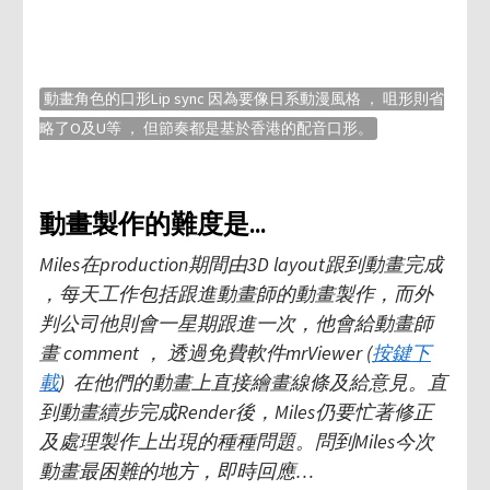
動畫角色的口形Lip sync 因為要像日系動漫風格 ， 咀形則省
略了O及U等 ， 但節奏都是基於香港的配音口形。
動畫製作的難度是…
Miles在production期間由3D layout跟到動畫完成
，每天工作包括跟進動畫師的動畫製作，而外
判公司他則會一星期跟進一次，他會給動畫師
畫 comment ， 透過免費軟件mrViewer (
按鍵下
載
) 在他們的動畫上直接繪畫線條及給意見。直
到動畫續步完成Render後，Miles仍要忙著修正
及處理製作上出現的種種問題。問到Miles今次
動畫最困難的地方，即時回應…