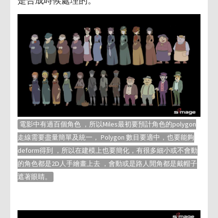
是合成時候處理的。
電影中有過百個角色 ，所以Miles最初要預計角色的polygon
走線需要盡量簡單及統一， Polygon 數目要適中，也要能夠
deform得到 ，所以在建模上也要簡化，有很多細小或不會動
的角色都是2D人手繪畫上去 ，會動或是路人閒角都是戴帽子
遮著眼睛。