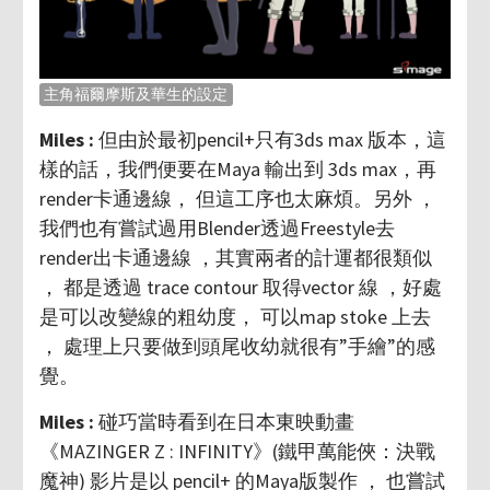
主角福爾摩斯及華生的設定
Miles :
但由於最初pencil+只有3ds max 版本，這
樣的話，我們便要在Maya 輸出到 3ds max，再
render卡通邊線， 但這工序也太麻煩。另外 ，
我們也有嘗試過用Blender透過Freestyle去
render出卡通邊線 ，其實兩者的計運都很類似
， 都是透過 trace contour 取得vector 線 ，好處
是可以改變線的粗幼度， 可以map stoke 上去
， 處理上只要做到頭尾收幼就很有”手繪”的感
覺。
Miles :
碰巧當時看到在日本東映動畫
《MAZINGER Z : INFINITY》(鐵甲萬能俠：決戰
魔神) 影片是以 pencil+ 的Maya版製作 ， 也嘗試