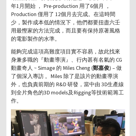
年1月開始 ， Pre-production 用了6個月 ，
Production 僅用了 12個月去完成。在這時間
少，製作成本低的情況下，他們都要扭盡六壬
用最慳家的方法完成，而且要有保持原著風格
的電影製作的水準。
能夠完成這項高難度項目實不容易，故此找來
身兼多職的『動畫導演』、行內甚有名氣的 CG
動畫奇人 ~ Simage 的 Miles Cheng (
鄭嘉俊
) – 做
了個深入專訪 。Miles 除了是該片的動畫導演
外，也負責前期的 R&D 研發，當中由 3D生產線
到全片角色的3D models及Rigging等技術範籌工
作。